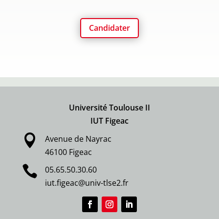
Candidater
Université Toulouse II
IUT Figeac

Avenue de Nayrac
46100 Figeac

05.65.50.30.60
iut.figeac@univ-tlse2.fr