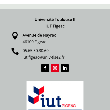
Université Toulouse II
IUT Figeac

Avenue de Nayrac
46100 Figeac

05.65.50.30.60
iut.figeac@univ-tlse2.fr